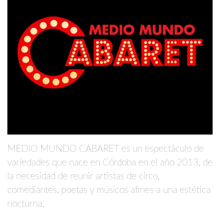
MEDIO MUNDO CABARET es un espectáculo de
variedades que nace en Córdoba en el año 2013, de
la necesidad de reunir artistas de circo,
comediantes, poetas y músicos afines a una estética
nocturna.