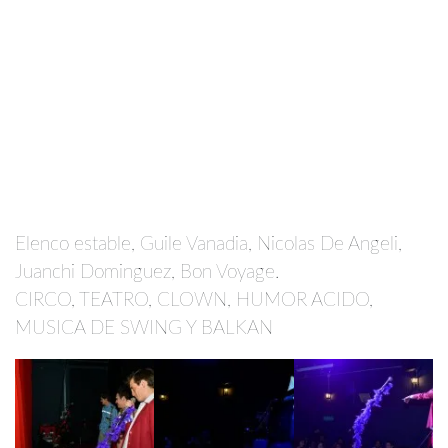
Elenco estable, Guile Vanadia, Nicolas De Angeli,
Juanchi Dominguez, Bon Voyage.
CIRCO, TEATRO, CLOWN, HUMOR ACIDO,
MUSICA DE SWING Y BALKAN